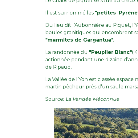
Le Chaos de piquet se situe au creux 
Il est surnommé les
"petites Pyrén
Du lieu dit l’Aubonnière au Piquet, l’
boules granitiques qui encombrent son l
"marmites de Gargantua".
La randonnée du
"Peuplier Blanc"
( 
actionnée pendant une dizaine d’anné
de Ripaud.
La Vallée de l’Yon est classée espace
martin pêcheur près d’un saule marsa
Source:
La Vendée Méconnue