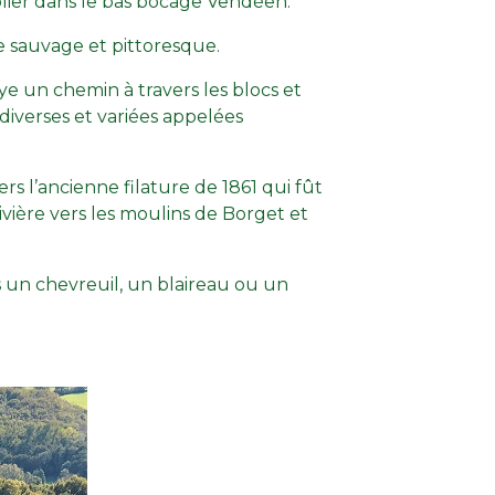
blier dans le bas bocage Vendéen.
e sauvage et pittoresque.
ye un chemin à travers les blocs et
 diverses et variées appelées
s l’ancienne filature de 1861 qui fût
vière vers les moulins de Borget et
s un chevreuil, un blaireau ou un