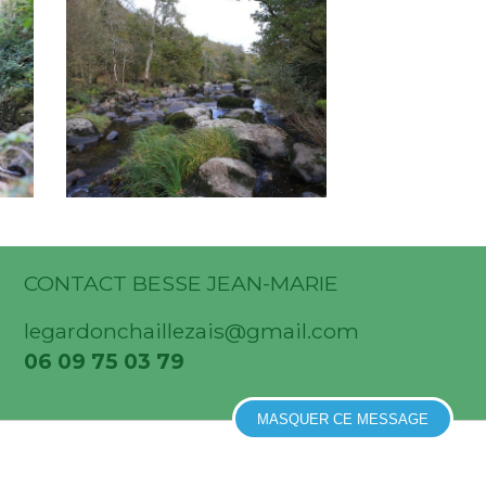
La filature amont
Piquet 5
CONTACT BESSE JEAN-MARIE
legardonchaillezais@gmail.com
06 09 75 03 79
MASQUER CE MESSAGE
lles
| Fédération Pêche vendée © 2019 |