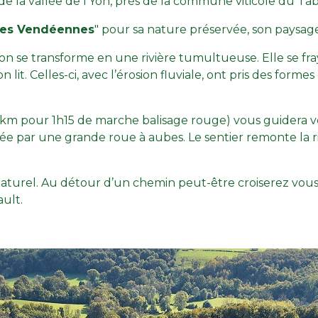
de la vallée de l’Yon, près de la commune viticole du Ta
ées Vendéennes
" pour sa nature préservée, son paysag
Yon se transforme en une rivière tumultueuse. Elle se fra
it. Celles-ci, avec l’érosion fluviale, ont pris des formes
4km pour 1h15 de marche balisage rouge) vous guidera ver
e par une grande roue à aubes. Le sentier remonte la ri
 naturel. Au détour d’un chemin peut-être croiserez vou
ult.