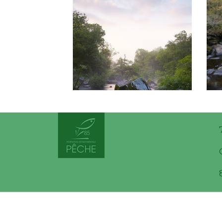
Vallee
Plan du site
|
Partenaires
|
Contactez-no