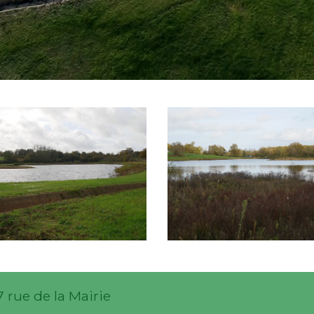
280
P1000281
7 rue de la Mairie