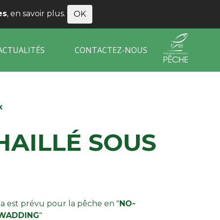
es
,
en savoir plus
.
OK
ACTUALITÉS
CONTACTEZ-NOUS
x
HAILLÉ SOUS
a est prévu pour la pêche en "
NO-
WADDING
"